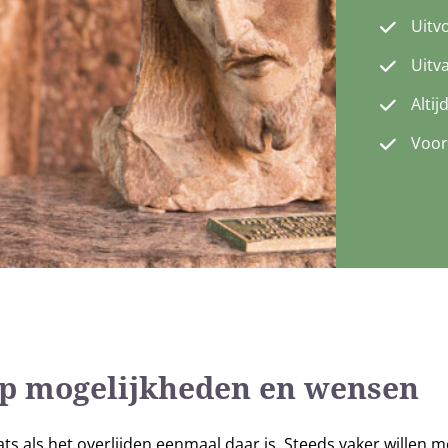
Uitv
Uitv
Altij
Voor
op mogelijkheden en wensen
laats als het overlijden eenmaal daar is. Steeds vaker wille