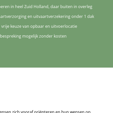
oeren in heel Zuid Holland, daar buiten in overleg
aartverzorging en uitvaartverzekering onder 1 dak
d vrije keuze van opbaar en uitvoerlocatie
bespreking mogelijk zonder kosten
n mensen zich vooraf oriënteren en hun wensen op