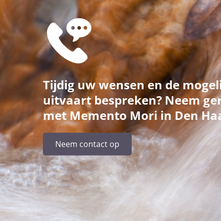
Tijdig uw wensen en de mogel
uitvaart bespreken? Neem ger
met Memento Mori in Den Ha
Neem contact op