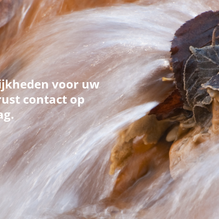
ijkheden voor uw
ust contact op
ag.