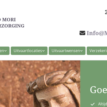
 MORI
RZORGING
Info@m

len
Uitvaartlocaties
Uitvaartwensen
Verzeker
Goe
Altij