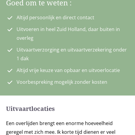
Goed
Goed om te weten :
om
Altijd persoonlijk en direct contact
te
weten
Uitvoeren in heel Zuid Holland, daar buiten in
:
overleg
Uitvaartverzorging en uitvaartverzekering onder
Altijd
Uitvoeren
Uitvaartverzorging
Altijd vrije
Voorbespreking
1 dak
persoonlijk
in heel
en
keuze van
mogelijk zonder
en direct
Zuid
uitvaartverzekering
opbaar en
kosten
Altijd vrije keuze van opbaar en uitvoerlocatie
contact
Holland,
onder 1 dak
uitvoerlocatie
Voorbespreking mogelijk zonder kosten
daar
buiten in
overleg
Uitvaartlocaties
Een overlijden brengt een enorme hoeveelheid
geregel met zich mee. Ik korte tijd dienen er veel