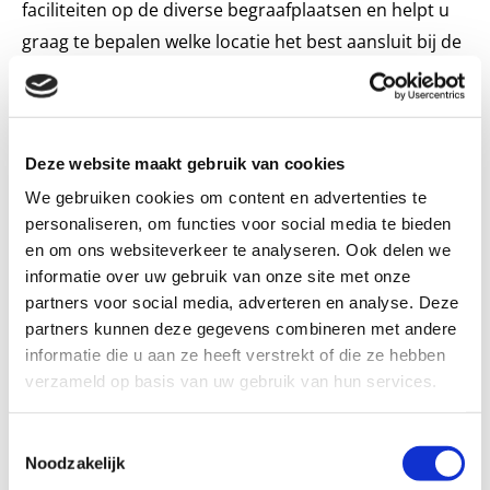
faciliteiten op de diverse begraafplaatsen en helpt u
graag te bepalen welke locatie het best aansluit bij de
uitvaartwensen. Op deze site treft u een overzicht van
de begraafplaatsen aan.
Klikknop : voor keuze van begraafplaats
Deze website maakt gebruik van cookies
We gebruiken cookies om content en advertenties te
Begraafplaatsen
personaliseren, om functies voor social media te bieden
en om ons websiteverkeer te analyseren. Ook delen we
Keuze van Crematorium
informatie over uw gebruik van onze site met onze
partners voor social media, adverteren en analyse. Deze
partners kunnen deze gegevens combineren met andere
Is er de wens dat u een crematie voor uw naaste laat
informatie die u aan ze heeft verstrekt of die ze hebben
verzorgen dan dient zich de keuze aan van welk
verzameld op basis van uw gebruik van hun services.
crematorium u hierbij gebruik wilt gaan maken. Zijn er
al eerder familieleden gecremeerd dan wordt vaak
Toestemmingsselectie
voor hetzelfde crematorium gekozen. Maar dit is
Noodzakelijk
natuurlijk niet perse verplicht. In Den Haag zelf zijn er