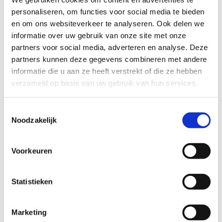
VASTLEGGEN VAN WENSEN
personaliseren, om functies voor social media te bieden
en om ons websiteverkeer te analyseren. Ook delen we
Tijdens ons gesprek leggen wij samen met u
informatie over uw gebruik van onze site met onze
partners voor social media, adverteren en analyse. Deze
tevens uw wensen op het gebied van uw uitvaart
partners kunnen deze gegevens combineren met andere
vast, zodat er in geval van uw overlijden voor de
informatie die u aan ze heeft verstrekt of die ze hebben
nabestaanden een draaiboek klaar ligt. Aan de
verzameld op basis van uw gebruik van hun services.
hand daarvan kunnen dan eenvoudig de
noodzakelijke afspraken gemaakt worden. Uw
nabestaanden neemt dit een grote zorg uit
Toestemmingsselectie
Noodzakelijk
handen en voor uzelf is het een prettige
gedachte dat u zich hierover geen zorgen meer
hoeft te maken. Zowel uw wensen als de
Voorkeuren
financiële afwikkeling zijn dan in een keer
geregeld. Het bekend zijn met uw wensen biedt
Statistieken
ons tevens de mogelijkheid naar de toekomst
toe de door u aangehouden
depositovoorziening op peil te houden.
Marketing