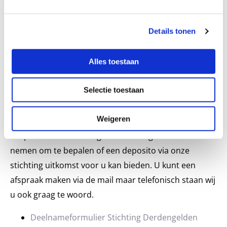
VOORWAARDEN
Details tonen
Uiteraard beschikt de Stichting Derdengelden over
voorwaarden die zijn vastgelegd in een reglement.
Alles toestaan
Wilt u nadere informatie over ons depositofonds of
Selectie toestaan
wilt u een exemplaar van het reglement ontvangen,
dan kunt u contact met ons opnemen. Uiteraard zijn
Weigeren
wij u ook graag van dienst wanneer u uw wensen wilt
bespreken en uw huidige voorzieningen door wilt
nemen om te bepalen of een deposito via onze
stichting uitkomst voor u kan bieden. U kunt een
afspraak maken via de mail maar telefonisch staan wij
u ook graag te woord.
Deelnameformulier Stichting Derdengelden