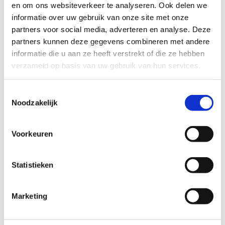
Begraafplaats PAX / St. Barbara
en om ons websiteverkeer te analyseren. Ook delen we
informatie over uw gebruik van onze site met onze
Deze begraafplaats is van oorsprong een Rooms
partners voor social media, adverteren en analyse. Deze
katholieke begraafplaats. In het midden van de
partners kunnen deze gegevens combineren met andere
informatie die u aan ze heeft verstrekt of die ze hebben
begraafplaats staat een grote kapel, voornamelijk uit
verzameld op basis van uw gebruik van hun services.
glas opgetrokken. De aula heeft dus een hele lichte en
natuurlijke uitstraling en biedt zitcapaciteit aan ca. 80
Toestemmingsselectie
personen. Vanuit de aula loopt u rechtstreeks de
Noodzakelijk
begraafplaats op voor het bijzetten van een
overledene. Er is een koffiekamer beschikbaar om na
Voorkeuren
afloop een condoleance te houden, maar deze is
minder geschikt voor hele grote groepen
Statistieken
belangstellenden.
Marketing