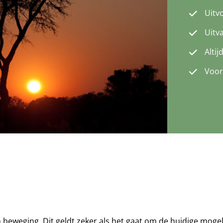
Uitv
Uitv
Altij
Voor
n beweging. Dit geldt zeker als het gaat om de huidige mog