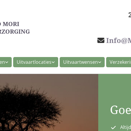
 MORI
RZORGING
Info@m

len
Uitvaartlocaties
Uitvaartwensen
Verzeker
Goe
Altij