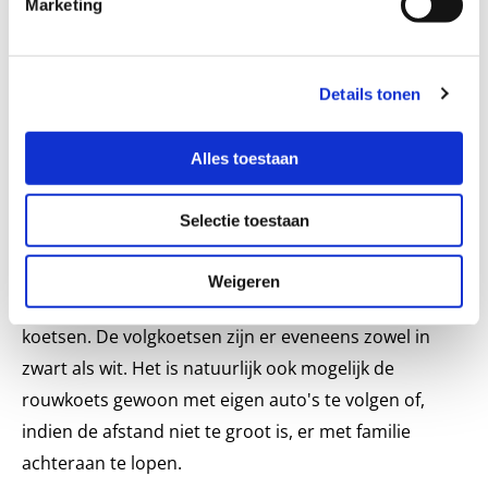
Marketing
getrokken wilt hebben door twee, vier of zes paarden.
De paarden van de zwarte staatsie dragen
rouwkleden over het lijf en de hoofden zijn met
Details tonen
kappen bekleed. Bij de witte staatsie wordt
gebruikgemaakt van witte paarden die verder geen
Alles toestaan
extra aankleding dragen. De kosten liggen hoger
naarmate u voor meer paarden kiest. Net als bij de
Selectie toestaan
rouwauto's kunt u bij dit soort vervoer ook voor
volgers kiezen. U kunt zelf bepalen of u voor de
Weigeren
volgers gebruikmaakt van auto's of eveneens van
koetsen. De volgkoetsen zijn er eveneens zowel in
zwart als wit. Het is natuurlijk ook mogelijk de
rouwkoets gewoon met eigen auto's te volgen of,
indien de afstand niet te groot is, er met familie
achteraan te lopen.