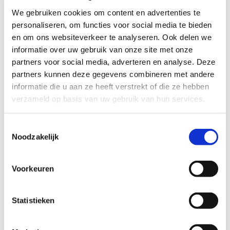
We gebruiken cookies om content en advertenties te
personaliseren, om functies voor social media te bieden
en om ons websiteverkeer te analyseren. Ook delen we
informatie over uw gebruik van onze site met onze
partners voor social media, adverteren en analyse. Deze
partners kunnen deze gegevens combineren met andere
informatie die u aan ze heeft verstrekt of die ze hebben
verzameld op basis van uw gebruik van hun services.
Toestemmingsselectie
Noodzakelijk
Paardenkoets
Naast dit voor onze tijd traditionele vervoer is het ook
Voorkeuren
mogelijk gebruik te maken van het standaardvervoer
van vroeger tijden, de ouderwetse paardenkoets.
Statistieken
Hierbij heeft u de keuze uit een zwarte of witte
rouwstaatsie. U kunt aangeven of u de koets