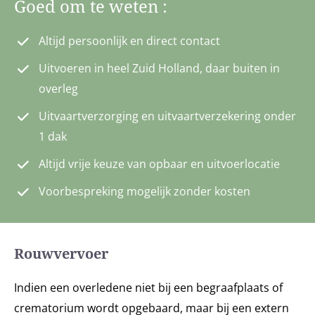
Goed
Goed om te weten :
om
Altijd persoonlijk en direct contact
te
weten
Uitvoeren in heel Zuid Holland, daar buiten in
:
overleg
Uitvaartverzorging en uitvaartverzekering onder
Altijd
Uitvoeren
Uitvaartverzorging
Altijd vrije
Voorbespreking
1 dak
persoonlijk
in heel
en
keuze van
mogelijk zonder
en direct
Zuid
uitvaartverzekering
opbaar en
kosten
Altijd vrije keuze van opbaar en uitvoerlocatie
contact
Holland,
onder 1 dak
uitvoerlocatie
Voorbespreking mogelijk zonder kosten
daar
buiten in
overleg
Rouwvervoer
Indien een overledene niet bij een begraafplaats of
crematorium wordt opgebaard, maar bij een extern