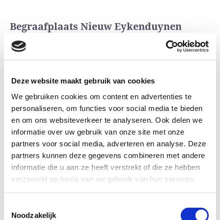
Begraafplaats Nieuw Eykenduynen
Dit is een van de oudere begraafplaatsen in Den
Haag. Naast algemene graven en particulieren graven
zijn er een aantal speciale akkers voor diverse
Deze website maakt gebruik van cookies
groeperingen zoals chinezen en islamieten. Er is een
We gebruiken cookies om content en advertenties te
moderne aula voor het houden van een dienst
personaliseren, om functies voor social media te bieden
en om ons websiteverkeer te analyseren. Ook delen we
voorafgaande aan de begrafenis met een zitcapaciteit
informatie over uw gebruik van onze site met onze
van ca 130 personen. Bent u met een hele kleine
partners voor social media, adverteren en analyse. Deze
groep belangstellenden dan kan van de familiekamer
partners kunnen deze gegevens combineren met andere
of het rouw café gebruik gemaakt worden voor het
informatie die u aan ze heeft verstrekt of die ze hebben
houden van een afscheidsdienst.
verzameld op basis van uw gebruik van hun services.
Toestemmingsselectie
Noodzakelijk