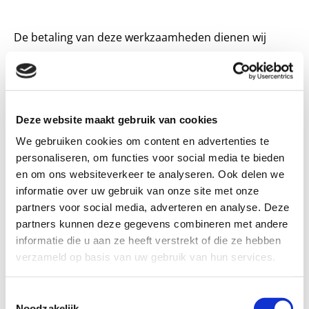
De betaling van deze werkzaamheden dienen wij
tegenwoordig zelf met u te regelen. Dit mag niet meer
middels een opslag op de premie. De kosten die wij in
rekening brengen bestaan uit twee delen.
Deze website maakt gebruik van cookies
We gebruiken cookies om content en advertenties te
Advies middels een eenmalig bedrag
personaliseren, om functies voor social media te bieden
Voor een advies, telefonisch of via de mail bedragen
en om ons websiteverkeer te analyseren. Ook delen we
de eenmalige kosten € 75,- per af te sluiten polis. Stelt
informatie over uw gebruik van onze site met onze
u prijs op een bezoek bij u thuis dan bedragen de
partners voor social media, adverteren en analyse. Deze
partners kunnen deze gegevens combineren met andere
eenmalige advies-/afsluitkosten € 150,- . In een
informatie die u aan ze heeft verstrekt of die ze hebben
dergelijk gesprek kunnen wij uiteraard ook reeds
verzameld op basis van uw gebruik van hun services.
lopende polissen elders voor u bekijken, de
mogelijkheden op het gebied van de verzorging van
Toestemmingsselectie
een uitvaart met u doornemen en wensen op dit
Noodzakelijk