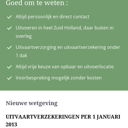
Goed om te weten :
Goed om te weten :
Altijd persoonlijk en direct contact
Altijd persoonlijk en direct contact
Uitvoeren in heel Zuid Holland, daar buiten in
Uitvoeren in heel Zuid Holland, daar buiten in
overleg
overleg
Uitvaartverzorging en uitvaartverzekering onder
Uitvaartverzorging en uitvaartverzekering onder
1 dak
1 dak
Altijd vrije keuze van opbaar en uitvoerlocatie
Altijd vrije keuze van opbaar en uitvoerlocatie
Voorbespreking mogelijk zonder kosten
Voorbespreking mogelijk zonder kosten
Nieuwe wetgeving
UITVAARTVERZEKERINGEN PER 1 JANUARI
2013