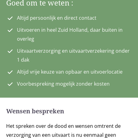
Goed om te weten :
Goed om te weten :
Altijd persoonlijk en direct contact
Altijd persoonlijk en direct contact
Uitvoeren in heel Zuid Holland, daar buiten in
Uitvoeren in heel Zuid Holland, daar buiten in
overleg
overleg
Uitvaartverzorging en uitvaartverzekering onder
Uitvaartverzorging en uitvaartverzekering onder
1 dak
1 dak
Altijd vrije keuze van opbaar en uitvoerlocatie
Altijd vrije keuze van opbaar en uitvoerlocatie
Voorbespreking mogelijk zonder kosten
Voorbespreking mogelijk zonder kosten
Wensen bespreken
Het spreken over de dood en wensen omtrent de
verzorging van een uitvaart is nu eenmaal geen