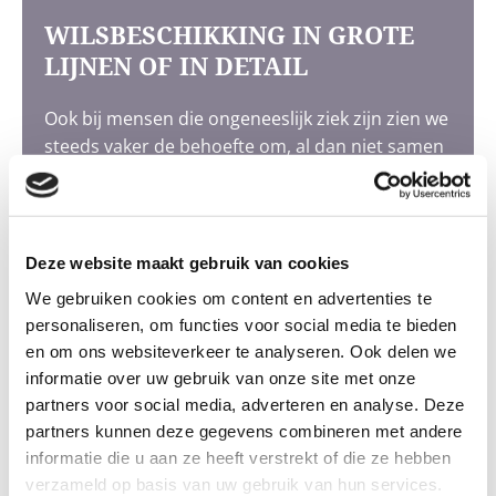
WILSBESCHIKKING IN GROTE
LIJNEN OF IN DETAIL
Ook bij mensen die ongeneeslijk ziek zijn zien we
steeds vaker de behoefte om, al dan niet samen
met hun naasten, zelf de regie te nemen voor de
verzorging van hun uitvaart. De een gaat hierin
heel ver en wil tot in detail tot een tekst van een
rouwkaart aan toe alle wensen bespreken;
Deze website maakt gebruik van cookies
anderen vinden het bepalen van de grote lijnen
We gebruiken cookies om content en advertenties te
voldoende en laten het invullen van de details
personaliseren, om functies voor social media te bieden
over aan hun naasten op het moment dat het
en om ons websiteverkeer te analyseren. Ook delen we
overlijden daar is. De wilsbeschikking op onze
informatie over uw gebruik van onze site met onze
site is zeer uitgebreid, maar kan in beide
partners voor social media, adverteren en analyse. Deze
gevallen uitkomst bieden. U kunt alle velden
partners kunnen deze gegevens combineren met andere
vullen, maar dit hoeft natuurlijk niet. Zijn er
informatie die u aan ze heeft verstrekt of die ze hebben
onderdelen waarover u niet kunt of wilt
verzameld op basis van uw gebruik van hun services.