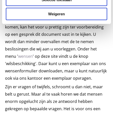
het draaiboek reeds bekend is en het handelen
vereenvoudigd wordt. Aangezien in het gesprek alle
Weigeren
zaken uit de wilsbeschikking aan de orde zullen
komen, kan het voor u prettig zijn ter voorbereiding
op een gesprek dit document vast in te kijken. U
wordt dan minder overvallen met de te nemen
beslissingen die wij aan u voorleggen. Onder het
menu '
wensen
' op deze site vindt u de knop
'wilsbeschikking'. Daar kunt u een exemplaar van ons
wensenformulier downloaden, maar u kunt natuurlijk
ook via ons kantoor een exemplaar opvragen.
Zijn er vragen of twijfels, schroomt u dan niet, maar
belt u gerust. Maar al te vaak horen we dat mensen
enorm opgelucht zijn als ze antwoord hebben
gekregen op bepaalde vragen. Het is voor ons een