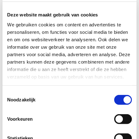
Onze bedrijfsgegevens zijn:
Deze website maakt gebruik van cookies
We gebruiken cookies om content en advertenties te
Memento Mori Uitvaartzorg
personaliseren, om functies voor social media te bieden
Leyweg 65
en om ons websiteverkeer te analyseren. Ook delen we

informatie over uw gebruik van onze site met onze
2545 CE Den Haag
partners voor social media, adverteren en analyse. Deze
24/7 bereikbaar overlijden
partners kunnen deze gegevens combineren met andere
informatie die u aan ze heeft verstrekt of die ze hebben
070 - 44 00 333

verzameld op basis van uw gebruik van hun services.
info@mementomori-uitvaartzorg.nl

Toestemmingsselectie
Noodzakelijk
KvK-nummer: 27031895
Voorkeuren
We zijn 24 uur bereikbaar voor melding van een
sterfgeval.
Statistieken